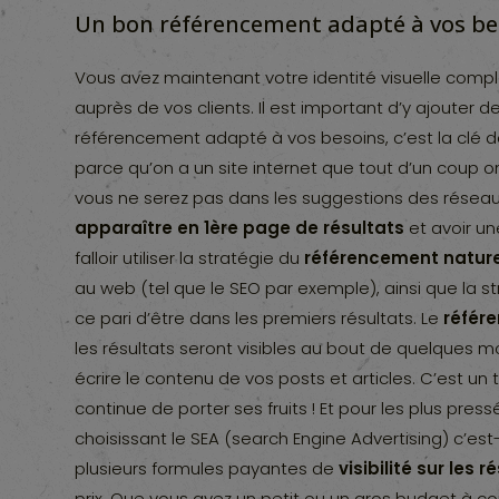
Un bon référencement adapté à vos be
Vous avez maintenant votre identité visuelle comp
auprès de vos clients. Il est important d’y ajouter d
référencement adapté à vos besoins, c’est la clé 
parce qu’on a un site internet que tout d’un coup
vous ne serez pas dans les suggestions des réseaux s
apparaître en 1ère page de résultats
et avoir u
falloir utiliser la stratégie du
référencement nature
au web (tel que le SEO par exemple), ainsi que la s
ce pari d’être dans les premiers résultats. Le
référ
les résultats seront visibles au bout de quelques 
écrire le contenu de vos posts et articles. C’est un t
continue de porter ses fruits ! Et pour les plus pre
choisissant le SEA (search Engine Advertising) c’est
plusieurs formules payantes de
visibilité sur les 
prix. Que vous ayez un petit ou un gros budget à c