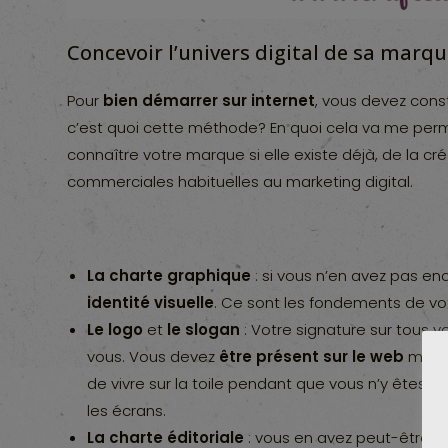
Concevoir l’univers digital de sa marq
Pour
bien démarrer sur internet
, vous devez constr
c’est quoi cette méthode? En quoi cela va me per
connaître votre marque si elle existe déjà, de la c
commerciales habituelles au marketing digital.
La charte graphique
: si vous n’en avez pas enc
identité visuelle
. Ce sont les fondements de v
Le logo
et
le slogan
: Votre signature sur tous v
vous. Vous devez
être présent sur le web
même 
de vivre sur la toile pendant que vous n’y êtes pas
les écrans.
La charte éditoriale
: vous en avez peut-être d