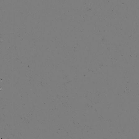
s
t
r
t
je