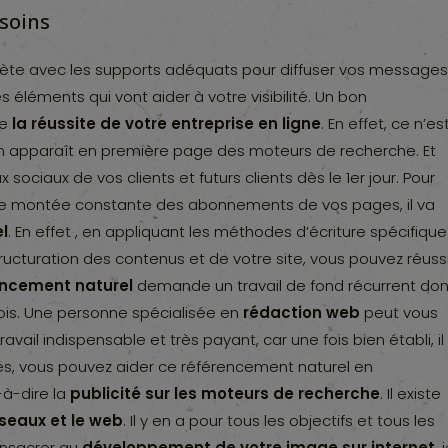
soins
lète avec les supports adéquats pour diffuser vos message
es éléments qui vont aider à votre visibilité. Un bon
de
la réussite de votre entreprise en ligne
. En effet, ce n’es
 on apparaît en première page des moteurs de recherche. Et
ociaux de vos clients et futurs clients dès le 1er jour. Pour
ne montée constante des abonnements de vos pages, il va
l
. En effet , en appliquant les méthodes d’écriture spécifique
tructuration des contenus et de votre site, vous pouvez réussi
encement naturel
demande un travail de fond récurrent don
mois. Une personne spécialisée en
rédaction web
peut vous
ravail indispensable et très payant, car une fois bien établi, il
ssés, vous pouvez aider ce référencement naturel en
-à-dire la
publicité sur les moteurs de recherche
. Il existe
réseaux et le web
. Il y en a pour tous les objectifs et tous les
onsacrer au
développement de votre image sur internet
, 